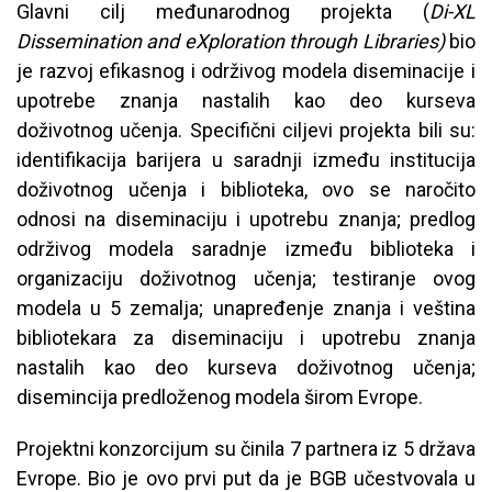
Glavni cilj međunarodnog projekta (
Di-XL
Dissemination and eXploration through Libraries)
bio
je razvoj efikasnog i održivog modela diseminacije i
upotrebe znanja nastalih kao deo kurseva
doživotnog učenja. Specifični ciljevi projekta bili su:
identifikacija barijera u saradnji između institucija
doživotnog učenja i biblioteka, ovo se naročito
odnosi na diseminaciju i upotrebu znanja; predlog
održivog modela saradnje između biblioteka i
organizaciju doživotnog učenja; testiranje ovog
modela u 5 zemalja; unapređenje znanja i veština
bibliotekara za diseminaciju i upotrebu znanja
nastalih kao deo kurseva doživotnog učenja;
disemincija predloženog modela širom Evrope.
Projektni konzorcijum su činila 7 partnera iz 5 država
Evrope. Bio je ovo prvi put da je BGB učestvovala u