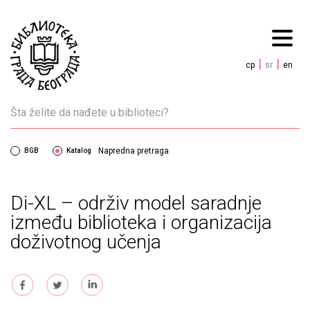
|
|
cp
sr
en
Napredna pretraga
BGB
Katalog
Di-XL – održiv model saradnje
između biblioteka i organizacija
doživotnog učenja