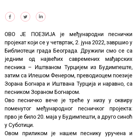
ОВО ЈЕ ПОЕЗИЈА је међународни песнички
пројекат који се у четвртак, 2. јуна 2022, завршио у
Библиотеци града Београда. Дружили смо се са
једним од највећих савремених мађарских
песника – Иштваном Турцијем из Будимпеште,
затим са Илешом Фенером, преводиоцем поезије
Зорана Богнара и Иштвана Турција и наравно, са
песником Зораном Богнаром.
Ово песничко вече је треће у низу у оквиру
поменутог међународног песничког пројекта:
прво је било 20. маја у Будимпешти, а друго синоћ
у Суботици.
Овом приликом је нашем песнику уручена и