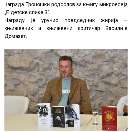
награда Троношки родослов за књигу микроесеја
„Ејдетске слике 3”.
Награду је уручио председник жирија –
књижевник и књижевни критичар Василије
Домазет.