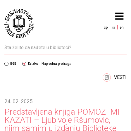
|
|
cp
sr
en
Napredna pretraga
BGB
Katalog
VESTI
24. 02. 2025.
Predstavljena knjiga POMOZI MI
KAZATI – Ljubivoje Ršumović,
njim samim u izdanju Biblioteke