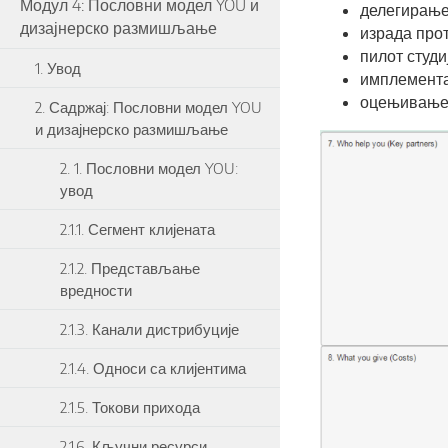
Модул 4: Пословни модел YOU и
делегирање 
дизајнерско размишљање
израда прот
пилот студи
1. Увод
имплемента
оцењивање
2. Садржај: Пословни модел YOU
и дизајнерско размишљање
2. 1. Пословни модел YOU:
увод
2.1.1. Сегмент клијената
2.1.2. Представљање
вредности
2.1.3. Канали дистрибуције
2.1.4. Односи са клијентима
2.1.5. Токови прихода
2.1.6. Кључни ресурси