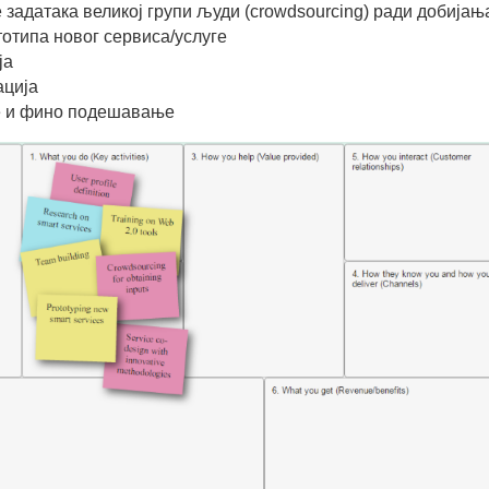
задатака великој групи људи (crowdsourcing) ради добијањ
отипа новог сервиса/услуге
ја
ција
 и фино подешавање