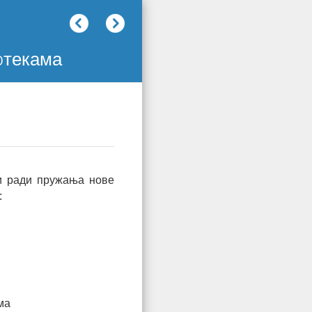
«
Prethodni
Sledeći
»
oтекама
ти ради пружања нове
:
ма