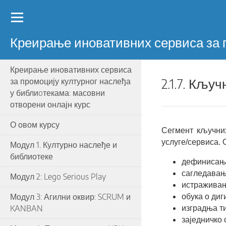
Мени
Креирање иновативних сервиса за 
Креирање иновативних сервиса
2.1.7. Кљу
за промоцију културног наслеђа
у библиoтекама: масовни
отворени онлајн курс
О овом курсу
Сегмент кључних
услуге/сервиса. 
Модул 1. Културно наслеђе и
библиотеке
дефинисањ
сагледавањ
Модул 2: Lego Serious Play
истраживањ
Модул 3: Агилни оквир: SCRUM и
обука о диг
KANBAN
изградња т
заједничко