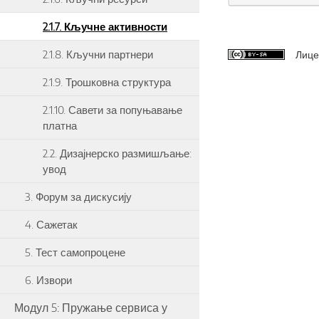
2.1.7. Кључне активности
2.1.8. Кључни партнери
Лице
2.1.9. Трошковна структура
2.1.10. Савети за попуњавање
платна
2.2. Дизајнерско размишљање:
увод
3. Форум за дискусију
4. Сажетак
5. Тест самопроцене
6. Извори
Модул 5: Пружање сервиса у