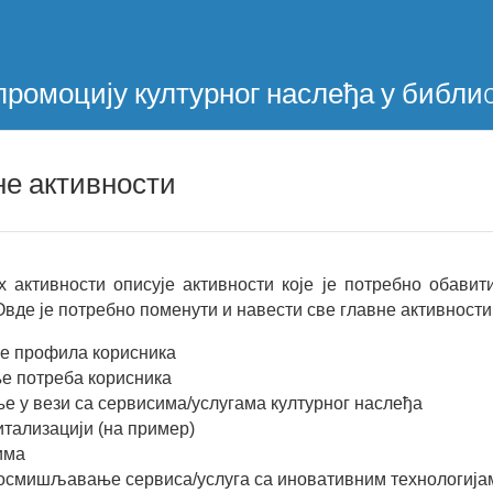
Skip navigation
промоцију културног наслеђа у библи
чне активности
 активности описује активности које је потребно обави
Овде је потребно поменути и навести све главне активности
е профила корисника
е потреба корисника
е у вези са сервисима/услугама културног наслеђа
итализацији (на пример)
има
 осмишљавање сервиса/услуга са иновативним технологија