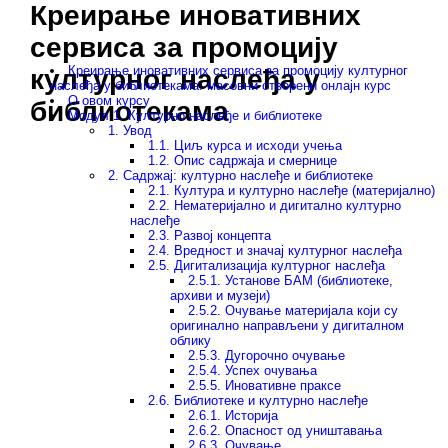
Креирање иновативних
Skip navigation
сервиса за промоцију
Креирање иновативних сервиса за промоцију културног
културног наслеђа у
наслеђа у библиoтекама: масовни отворени онлајн курс
О овом курсу
библиoтекама
Модул 1. Културно наслеђе и библиотеке
1. Увод
1.1. Циљ курса и исходи учења
1.2. Опис садржаја и смернице
2. Садржај: културно наслеђе и библиотеке
2.1. Култура и културно наслеђе (материјално)
2.2. Нематеријално и дигитално културно
наслеђе
2.3. Развој концепта
2.4. Вредност и значај културног наслеђа
2.5. Дигитализација културног наслеђа
2.5.1. Установе БАМ (библиотеке,
архиви и музеји)
2.5.2. Очување материјала који су
оригинално направљени у дигиталном
облику
2.5.3. Дугорочно очување
2.5.4. Успех очувања
2.5.5. Иновативне праксе
2.6. Библиотеке и културно наслеђе
2.6.1. Историја
2.6.2. Опасност од уништавања
2.6.3. Очување