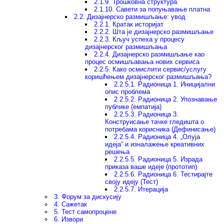
2.1.9. Трошковна структура
2.1.10. Савети за попуњавање платна
2.2. Дизајнерско размишљање: увод
2.2.1. Кратак историјат
2.2.2. Шта је дизајнерско размишљање
2.2.3. Кључ успеха у процесу
дизајнерског размишљања
2.2.4. Дизајнерско размишљање као
процес осмишљавања нових сервиса
2.2.5. Како осмислити сервис/услугу
коришћењем дизајнерског размишљања?
2.2.5.1. Радионица 1. Иницијални
опис проблема
2.2.5.2. Радионица 2. Упознавање
публике (емпатија)
2.2.5.3. Радионица 3.
Конструисање тачке гледишта о
потребама корисника (Дефинисање)
2.2.5.4. Радионица 4. „Олуја
идеја“ и изналажење креативних
решења
2.2.5.5. Радионица 5. Израда
приказа ваше идеје (прототип)
2.2.5.6. Радионица 6. Тестирајте
своју идеју (Тест)
2.2.5.7. Итерација
3. Форум за дискусију
4. Сажетак
5. Тест самопроцене
6. Извори