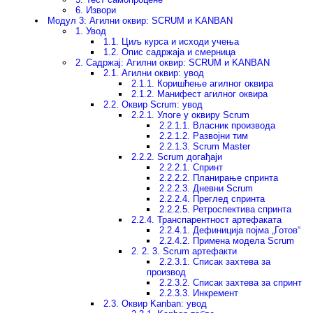
6. Извори
Модул 3: Агилни оквир: SCRUM и KANBAN
1. Увод
1.1. Циљ курса и исходи учења
1.2. Опис садржаја и смерница
2. Садржај: Агилни оквир: SCRUM и KANBAN
2.1. Агилни оквир: увод
2.1.1. Коришћење агилног оквира
2.1.2. Манифест агилног оквира
2.2. Оквир Scrum: увод
2.2.1. Улоге у оквиру Scrum
2.2.1.1. Власник производа
2.2.1.2. Развојни тим
2.2.1.3. Scrum Master
2.2.2. Scrum догађаји
2.2.2.1. Спринт
2.2.2.2. Планирање спринта
2.2.2.3. Дневни Scrum
2.2.2.4. Преглед спринта
2.2.2.5. Ретроспектива спринта
2.2.4. Транспарентност артефаката
2.2.4.1. Дефиниција појма „Готов“
2.2.4.2. Примена модела Scrum
2. 2. 3. Scrum артефакти
2.2.3.1. Списак захтева за
производ
2.2.3.2. Списак захтева за спринт
2.2.3.3. Инкремент
2.3. Оквир Kanban: увод