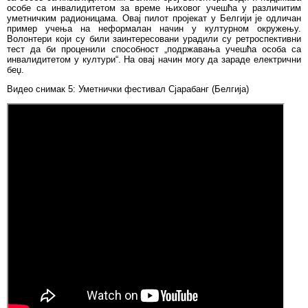
особе са инвалидитетом за време њиховог учешћа у различитим
уметничким радионицама. Овај пилот пројекат у Белгији је одличан
пример учења на неформалан начин у културном окружењу.
Волонтери који су били заинтересовани урадили су ретроспективни
тест да би проценили способност „подржавања учешћа особа са
инвалидитетом у култури“. На овај начин могу да зараде електрични
беџ.
Видео снимак 5: Уметнички фестивал Сјарабанг (Белгија)