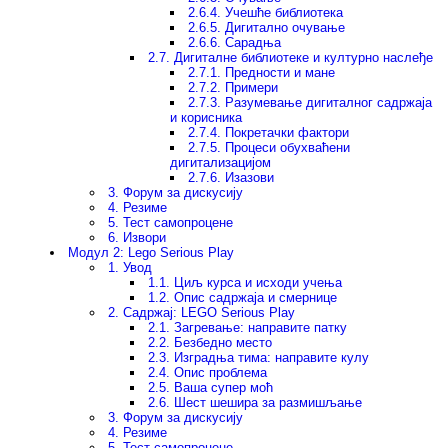
2.6.4. Учешће библиотека
2.6.5. Дигитално очување
2.6.6. Сарадња
2.7. Дигиталне библиотеке и културнo наслеђе
2.7.1. Предности и мане
2.7.2. Примери
2.7.3. Разумевање дигиталног садржаја
и корисника
2.7.4. Покретачки фактори
2.7.5. Процеси обухваћени
дигитализацијом
2.7.6. Изазови
3. Форум за дискусију
4. Резиме
5. Тест самопроцене
6. Извори
Модул 2: Lego Serious Play
1. Увод
1.1. Циљ курса и исходи учења
1.2. Опис садржаја и смернице
2. Садржај: LEGO Serious Play
2.1. Загревање: направите патку
2.2. Безбедно место
2.3. Изградња тима: направите кулу
2.4. Опис проблема
2.5. Ваша супер моћ
2.6. Шест шешира за размишљање
3. Форум за дискусију
4. Резиме
5. Тест самопроцене