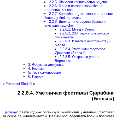
2.2.5. Шаблони конципирања беџева
2.2.6. Мане и изазови коришћења
отворених беџева
2.2.7. Коришћење дигиталних отворених
беџева у библиотекама
2.2.8. Дигитални отворени беџеви и
културно наслеђе
2.2.8.1. Музеј у Иперу
2.2.8.2. 200 година Бременских
музиканата
2.2.8.3. Изазов у иностранству -
Малта
2.2.8.4. Уметнички фестивал
Сјарабанг (Белгија)
2.2.8.5. Острва за учење -
Берленгас
3. Форум за дискусију
4. Резиме
5. Тест самопроцене
6. Извори
«
Prethodni
Sledeći
»
2.2.8.4. Уметнички фестивал Сјарабанг
(Белгија)
Сјарабанг
сваке године организује инклузивни уметнички фестивал
за особе са инвалидитетом. Велики број волонтера води и подржава