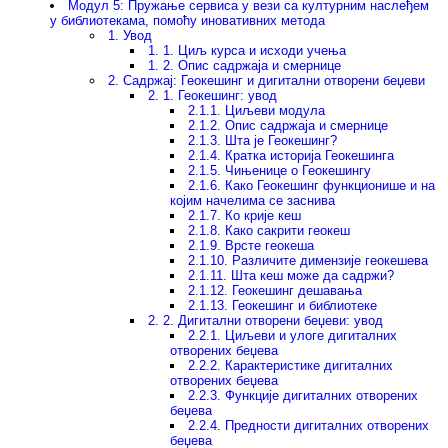
Модул 5: Пружање сервиса у вези са културним наслеђем
у библиотекама, помоћу иновативних метода
1. Увод
1. 1. Циљ курса и исходи учења
1. 2. Опис садржаја и смернице
2. Садржај: Геокешинг и дигитални отворени беџеви
2. 1. Геокешинг: увод
2.1.1. Циљеви модула
2.1.2. Опис садржаја и смернице
2.1.3. Шта је Геокешинг?
2.1.4. Кратка историја Геокешинга
2.1.5. Чињенице о Геокешингу
2.1.6. Како Геокешинг функционише и на
којим начелима се заснива
2.1.7. Ко крије кеш
2.1.8. Како сакрити геокеш
2.1.9. Врсте геокеша
2.1.10. Различите димензије геокешева
2.1.11. Шта кеш може да садржи?
2.1.12. Геокешинг дешавања
2.1.13. Геокешинг и библиотеке
2. 2. Дигитални отворени беџеви: увод
2.2.1. Циљеви и улоге дигиталних
отворених беџева
2.2.2. Карактеристике дигиталних
отворених беџева
2.2.3. Функције дигиталних отворених
беџева
2.2.4. Предности дигиталних отворених
беџева