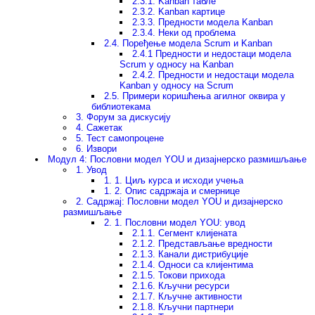
2.3.1. Kanban табле
2.3.2. Kanban картице
2.3.3. Предности модела Kanban
2.3.4. Неки од проблема
2.4. Поређење модела Scrum и Kanban
2.4.1 Предности и недостаци модела
Scrum у односу на Kanban
2.4.2. Предности и недостаци модела
Kanban у односу на Scrum
2.5. Примери коришћења агилног оквира у
библиотекама
3. Форум за дискусију
4. Сажетак
5. Тест самопроцене
6. Извори
Модул 4: Пословни модел YOU и дизајнерско размишљање
1. Увод
1. 1. Циљ курса и исходи учења
1. 2. Опис садржаја и смернице
2. Садржај: Пословни модел YOU и дизајнерско
размишљање
2. 1. Пословни модел YOU: увод
2.1.1. Сегмент клијената
2.1.2. Представљање вредности
2.1.3. Канали дистрибуције
2.1.4. Односи са клијентима
2.1.5. Токови прихода
2.1.6. Кључни ресурси
2.1.7. Кључне активности
2.1.8. Кључни партнери